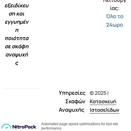
εξειδίκευ
ίας:
ση και
Όλο το
εγγυημέν
24ωρο
η
ποιότητα
σε σκάφη
αναψυχή
ς
Υπηρεσίες
© 2025 |
Σκαφών
Κατασκευή
Αναψυχής
Ιστοσελίδων