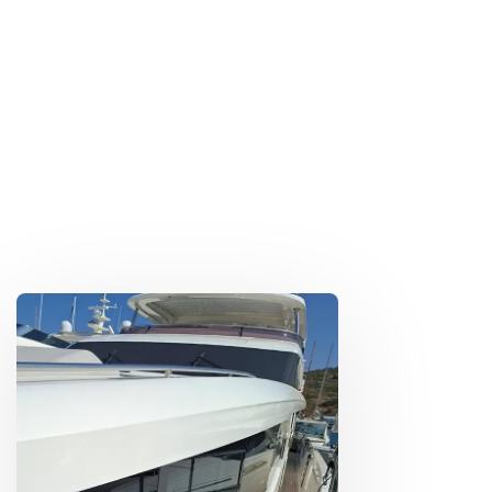
ι από
σκαφών,
και
γραπτή
αλλά η
εφαρμόζου
εγγύηση
ομάδα που
με τις
τόσο για το
φροντίζει
πλέον
κατασκευα
το σκάφος
σύγχρονες
στικό όσο
σας σαν
&
και για το
δικό τους.
αποτελεσμ
τεχνικό
ατικές
μέρος.
μεθόδου.