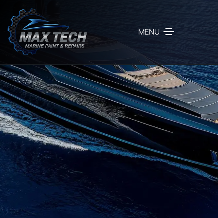
MENU
MAXTECH MARINE
Βαφή, Συντήρηση & Επισκευή
Σκαφών
Οι Υπηρεσίες μας
Επικοινωνία