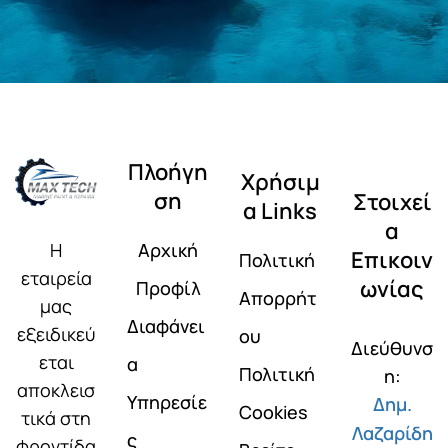
Πλοήγη
Χρήσιμ
ση
Στοιχεί
α Links
α
Αρχική
Η
Επικοιν
Πολιτική
εταιρεία
ωνίας
Προφίλ
Απορρήτ
μας
Διαφάνει
εξειδικεύ
ου
Διεύθυνσ
εται
α
Πολιτική
η:
αποκλεισ
Υπηρεσίε
Δημ.
Cookies
τικά στη
Λαζαρίδη
ς
φροντίδα