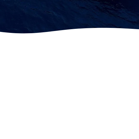
Απόλυτη
Πιστοπο
Ευθύνη
εξειδίκε
ιημένα
&
υση
Υλικά
διαφάνει
α
Δεν
Χρησιμοπο
είμαστε
ιούμε μόνο
Κάθε έργο
ένα ακόμα
πιστοποιημ
συνοδεύετα
συνεργείο
ένα υλικά