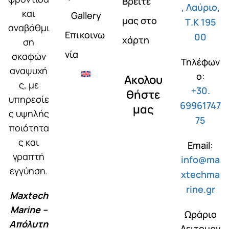
Βρείτε
, Λαύριο,
και
Gallery
μας στο
Τ.Κ 195
αναβάθμι
Επικοινω
00
χάρτη
ση
νία
σκαφών
Τηλέφων
αναψυχή
ο:
Ακολου
ς, με
+30.
θήστε
υπηρεσίε
69961747
μας
ς υψηλής
75
ποιότητα
ς και
Email:
γραπτή
info@ma
εγγύηση.
xtechma
rine.gr
Maxtech
Marine –
Ωράριο
Απόλυτη
Λειτουργ