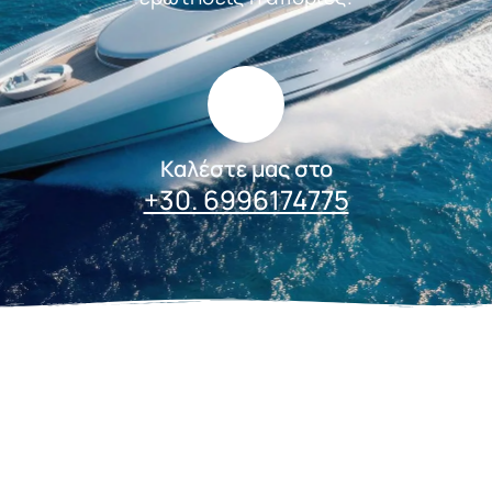
Καλέστε μας στο
+30. 6996174775
+
20