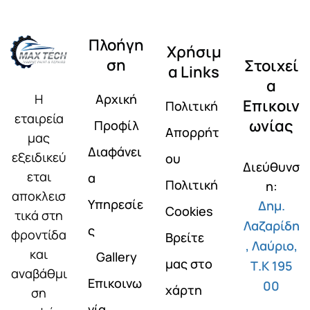
Πλοήγη
Χρήσιμ
ση
Στοιχεί
α Links
α
Αρχική
Η
Επικοιν
Πολιτική
εταιρεία
ωνίας
Προφίλ
Απορρήτ
μας
Διαφάνει
εξειδικεύ
ου
Διεύθυνσ
εται
α
Πολιτική
η:
αποκλεισ
Υπηρεσίε
Δημ.
Cookies
τικά στη
Λαζαρίδη
ς
φροντίδα
Βρείτε
, Λαύριο,
και
Gallery
μας στο
Τ.Κ 195
αναβάθμι
Επικοινω
00
χάρτη
ση
νία