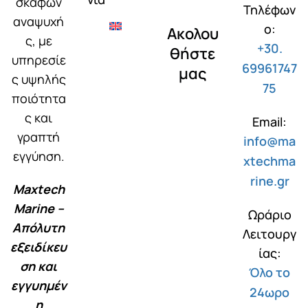
σκαφών
Τηλέφων
αναψυχή
ο:
Ακολου
ς, με
+30.
θήστε
υπηρεσίε
69961747
μας
ς υψηλής
75
ποιότητα
ς και
Email:
γραπτή
info@ma
εγγύηση.
xtechma
rine.gr
Maxtech
Marine –
Ωράριο
Απόλυτη
Λειτουργ
εξειδίκευ
ίας:
ση και
Όλο το
εγγυημέν
24ωρο
η