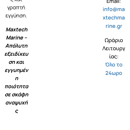
Email:
γραπτή
info@ma
εγγύηση.
xtechma
rine.gr
Maxtech
Marine –
Ωράριο
Απόλυτη
Λειτουργ
εξειδίκευ
ίας:
ση και
Όλο το
εγγυημέν
24ωρο
η
ποιότητα
σε σκάφη
αναψυχή
ς