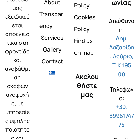
ωνίας
About
Policy
μας
Transpar
εξειδικεύ
Cookies
Διεύθυνσ
εται
ency
Policy
η:
αποκλεισ
Services
Δημ.
Find us
τικά στη
Λαζαρίδη
Gallery
φροντίδα
on map
, Λαύριο,
και
Contact
Τ.Κ 195
αναβάθμι
00
Ακολου
ση
θήστε
σκαφών
Τηλέφων
μας
αναψυχή
ο:
ς, με
+30.
υπηρεσίε
69961747
ς υψηλής
75
ποιότητα
ς και